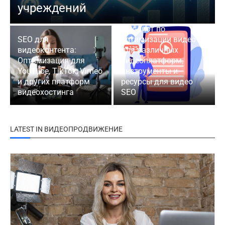
учреждений
Чек-лист по
SEO для
оптимизации видео
видеоконтента:
для различных
Оптимизация для
видеоплатформ,
YouTube, TikTok, Vimeo
инструменты и
и других платформ
ресурсы для видео
видеохостинга
SEO
LATEST IN ВИДЕОПРОДВИЖЕНИЕ